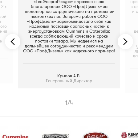
а
«ГеоЭнергоРесурс» выражает свою
при
2-х
благодарность ООО «ПрофДизель» за
в а
плодотворное сотрудничество на протяжении
и 
вой
нескольких лет. За время работы ООО
и
«ПрофДизель» зарекомендовало себя как
ного
надежный поставщик запасных частей к
ания
энергоустановкам Cummins и Caterpillar,
де
всегда соблюдающий качество и сроки
е
поставки товара. Мы надеемся на
дальнейшее сотрудничество и рекомендуем
ООО «ПрофДизель» как надежного партнера!
д
да
Крылов А.В.
Генеральный Директор
1
/
4