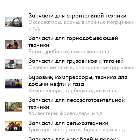
Запчасти для строительной техники
Экскаваторы, краны, вилочные погрузчики
и т.д.
Запчасти для горнодобывающей
техники
Буры, дробилки, самосвалы и т.д.
Запчасти для грузовиков и тягачей
Седельные тягачи, специальные грузовики
Буровые, компрессоры, техника для
добычи нефти и газа
Компрессоры, трубоукладчики и т.д.
Запчасти для лесозаготовительной
техники
Харвестеры, форвардеры и т.д.
Запчасти для сельхозтехники
Тракторы-погрузчики, бульдозеры и т.д.
Запчасти для кораблей и лодок