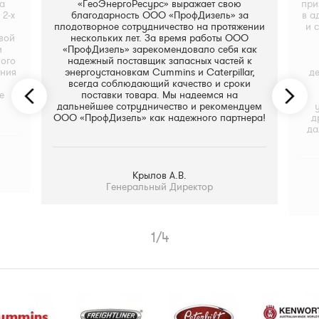
а
«ГеоЭнергоРесурс» выражает свою
при
2-х
благодарность ООО «ПрофДизель» за
в а
плодотворное сотрудничество на протяжении
и 
вой
нескольких лет. За время работы ООО
и
«ПрофДизель» зарекомендовало себя как
ного
надежный поставщик запасных частей к
ания
энергоустановкам Cummins и Caterpillar,
де
всегда соблюдающий качество и сроки
е
поставки товара. Мы надеемся на
дальнейшее сотрудничество и рекомендуем
ООО «ПрофДизель» как надежного партнера!
д
да
Крылов А.В.
Генеральный Директор
1
/
4