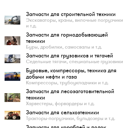
Запчасти для строительной техники
Экскаваторы, краны, вилочные погрузчики
и т.д.
Запчасти для горнодобывающей
техники
Буры, дробилки, самосвалы и т.д.
Запчасти для грузовиков и тягачей
Седельные тягачи, специальные грузовики
Буровые, компрессоры, техника для
добычи нефти и газа
Компрессоры, трубоукладчики и т.д.
Запчасти для лесозаготовительной
техники
Харвестеры, форвардеры и т.д.
Запчасти для сельхозтехники
Тракторы-погрузчики, бульдозеры и т.д.
Запчасти для кораблей и лодок